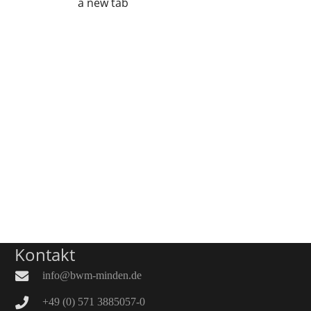
a new tab
Kontakt
info@bwm-minden.de
+49 (0) 571 3885057-0